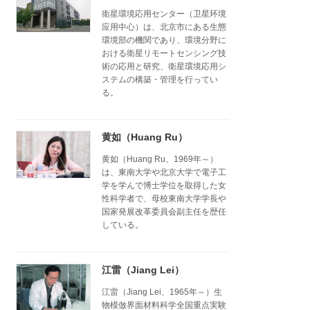
衛星環境応用センター（卫星环境
应用中心）は、北京市にある生態
環境部の機関であり、環境分野に
おける衛星リモートセンシング技
術の応用と研究、衛星環境応用シ
ステムの構築・管理を行ってい
る。
黄如（Huang Ru）
黄如（Huang Ru、1969年～）
は、東南大学や北京大学で電子工
学を学んで博士学位を取得した女
性科学者で、母校東南大学学長や
国家発展改革委員会副主任を歴任
している。
江雷（Jiang Lei）
江雷（Jiang Lei、1965年～）生
物模倣界面材料科学全国重点実験