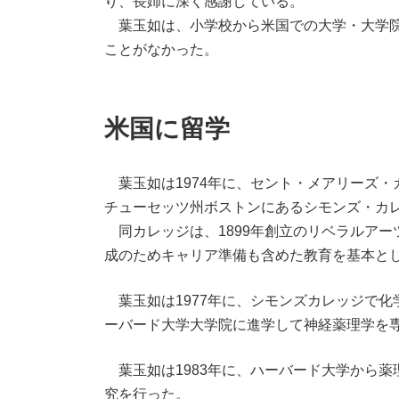
り、長姉に深く感謝している。
葉玉如は、小学校から米国での大学・大学院
ことがなかった。
米国に留学
葉玉如は1974年に、セント・メアリーズ・
チューセッツ州ボストンにあるシモンズ・カ
同カレッジは、1899年創立のリベラルアー
成のためキャリア準備も含めた教育を基本としていて
葉玉如は1977年に、シモンズカレッジで化
ーバード大学大学院に進学して神経薬理学を
葉玉如は1983年に、ハーバード大学から薬
究を行った。