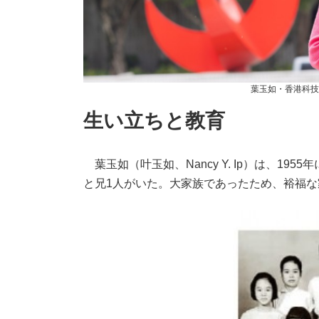
葉玉如・香港科
生い立ちと教育
葉玉如（叶玉如、Nancy Y. Ip）は、19
と兄1人がいた。大家族であったため、裕福