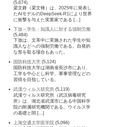
(5,674)
梁文鋒（梁文锋）は、2025年に発表し
たAIモデルのDeepSeek-R1により世界
に衝撃を与えた実業家である […]
下放～学生・知識人に対する強制労働
(5,484)
下放は、文革中に実施された学生や知
識人などへの強制労働である。自発的
な形を取る場合もあった。
国防科技大学
(5,124)
国防科技大学は湖南省長沙市にあり、
工学を中心とし科学、軍事管理などの
習得を目指している。
武漢ウィルス研究所
(5,119)
武漢ウィルス研究所（武汉病毒研究
所）は、湖北省武漢市にある中国科学
院の附属研究機関である。ウイルス学
の基礎と関 […]
上海交通大学医学院
(5,096)