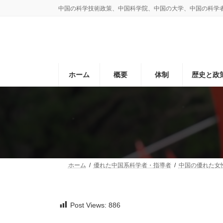
コ
ナ
中国の科学技術政策、中国科学院、中国の大学、中国の科学
ン
ビ
テ
ゲ
ン
ー
ツ
シ
へ
ョ
ス
ン
ホーム
概要
体制
歴史と政
キ
に
ッ
移
プ
動
ホーム
優れた中国系科学者・指導者
中国の優れた女
Post Views:
886