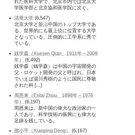
れた医科大学で、北京市内では北京大
学医学部と北京協和医学院に次ぐ。
清華大学
(6,547)
北京大学と並ぶ中国のトップ大学であ
る。世界的にも最上位に位置する大学
となっている。圧倒的に工学系に秀で
ている。
銭学森（Xuesen Qian、1911年～2009
年）
(6,492)
銭学森（钱学森）は中国の宇宙開発の
父・ロケット開発の父と呼ばれ、日本
でいえば湯川秀樹のように国民に尊敬
された科 […]
周恩来（Enlai Zhou、1898年～1976
年）
(6,197)
周恩来は、新中国の偉大な政治家の一
人であり、科学技術の振興にも偉大な
足跡を残している。
鄧小平（Xiaoping Deng）
(6,167)