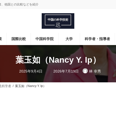
者、他国との比較などを紹介
策
国際比較
中国科学院
大学
科学者・指導者
葉玉如（Nancy Y. Ip）
最
2025年9月4日
2026年7月19日
林 幸秀
終
更
新
日
性科学者
葉玉如（Nancy Y. Ip）
時
: