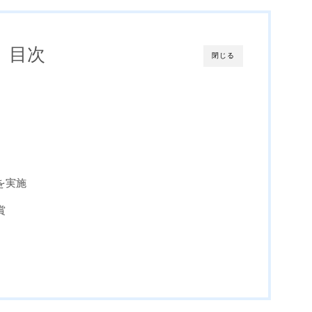
目次
閉じる
を実施
賞