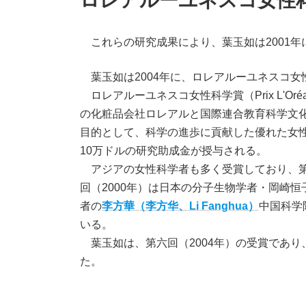
ロレアルーユネスコ女性
これらの研究成果により、葉玉如は2001年
葉玉如は2004年に、ロレアルーユネスコ女
ロレアルーユネスコ女性科学賞（Prix L'Oréal-Unes
の化粧品会社ロレアルと国際連合教育科学文化
目的として、科学の進歩に貢献した優れた女性
10万ドルの研究助成金が授与される。
アジアの女性科学者も多く受賞しており、第一
回（2000年）は日本の分子生物学者・岡崎恒
者の
李方華（李方华、Li Fanghua）
中国科学
いる。
葉玉如は、第六回（2004年）の受賞であり
た。