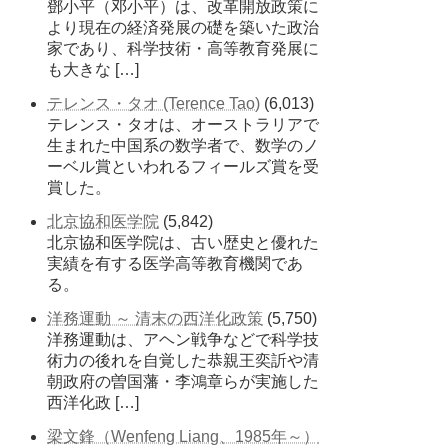
鄧小平（邓小平）は、改革開放政策に
より現在の経済発展の礎を築いた政治
家であり、科学技術・高等教育発展に
も大きな […]
テレンス・タオ (Terence Tao)
(6,013)
テレンス・タオは、オーストラリアで
生まれた中国系の数学者で、数学のノ
ーベル賞といわれるフィールズ賞を受
賞した。
北京協和医学院
(5,842)
北京協和医学院は、古い歴史と優れた
実績を有する医学高等教育機関であ
る。
洋務運動 ～ 清末の西洋化政策
(5,750)
洋務運動は、アヘン戦争などで科学技
術力の後れを自覚した恭親王奕訢や清
朝政府の曽国藩・李鴻章らが実施した
西洋化政 […]
梁文鋒（Wenfeng Liang、1985年～）