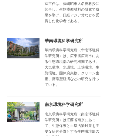
室主任は、藤嶋昭東大名誉教授に
師事し、生物模倣材料の研究で成
果を挙げ、日経アジア賞などを受
賞した化学者である。
華南環境科学研究所
華南環境科学研究所（华南环境科
学研究所）は、広東省広州市にあ
る生態環境部の研究機関であり、
大気環境、水環境、土壌環境、生
態環境、固体廃棄物、クリーン生
産、循環型経済などの研究を行っ
ている。
南京環境科学研究所
南京環境科学研究所（南京环境科
学研究所）は江蘇省南京にあっ
て、生態保護と土壌汚染対策を主
要な研究分野とする生態環境部の