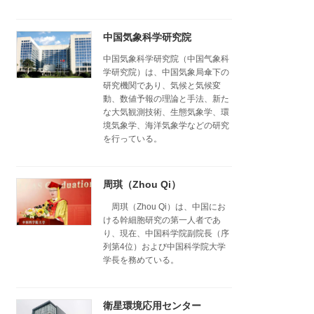
中国気象科学研究院
中国気象科学研究院（中国气象科
学研究院）は、中国気象局傘下の
研究機関であり、気候と気候変
動、数値予報の理論と手法、新た
な大気観測技術、生態気象学、環
境気象学、海洋気象学などの研究
を行っている。
周琪（Zhou Qi）
周琪（Zhou Qi）は、中国にお
ける幹細胞研究の第一人者であ
り、現在、中国科学院副院長（序
列第4位）および中国科学院大学
学長を務めている。
衛星環境応用センター