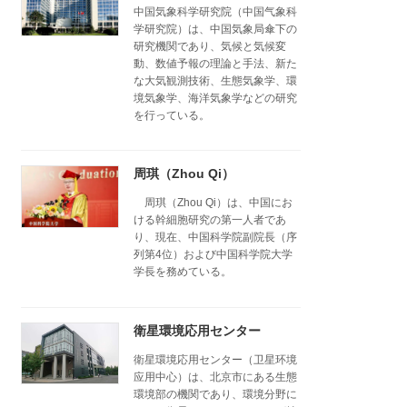
中国気象科学研究院（中国气象科
学研究院）は、中国気象局傘下の
研究機関であり、気候と気候変
動、数値予報の理論と手法、新た
な大気観測技術、生態気象学、環
境気象学、海洋気象学などの研究
を行っている。
周琪（Zhou Qi）
周琪（Zhou Qi）は、中国にお
ける幹細胞研究の第一人者であ
り、現在、中国科学院副院長（序
列第4位）および中国科学院大学
学長を務めている。
衛星環境応用センター
衛星環境応用センター（卫星环境
应用中心）は、北京市にある生態
環境部の機関であり、環境分野に