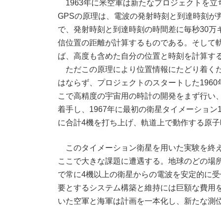
1963年に米空軍は新たなプロジェクトを立
GPSの原理は、電波の発射時刻と到達時刻が
で、発射時刻と到達時刻の時間差に毎秒30万
信位置の距離が計算するものである。そして
ば、高度も含めた自分の位置と時刻を計算す
ただこの原理により位置情報にたどり着くた
はならず、プロジェクトのスタートした196
こで高精度の宇宙用の時計の開発をまず行い、
着手し、1967年に最初の衛星タイメーション
に合計4機を打ち上げ、軌道上で動作する原
このタイメーション衛星を用いた実験を終え
ここで大きな課題に遭遇する。地球のどの場
で常に4機以上の衛星からの電波を安定的に
要とするシステム構築と維持には巨額な費用
いた空軍と海軍は計画を一本化し、新たな測位