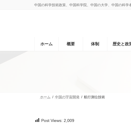
コ
ナ
中国の科学技術政策、中国科学院、中国の大学、中国の科学
ン
ビ
テ
ゲ
ン
ー
ツ
シ
へ
ョ
ス
ン
ホーム
概要
体制
歴史と政
キ
に
ッ
移
プ
動
ホーム
中国の宇宙開発
航行測位技術
Post Views:
2,009