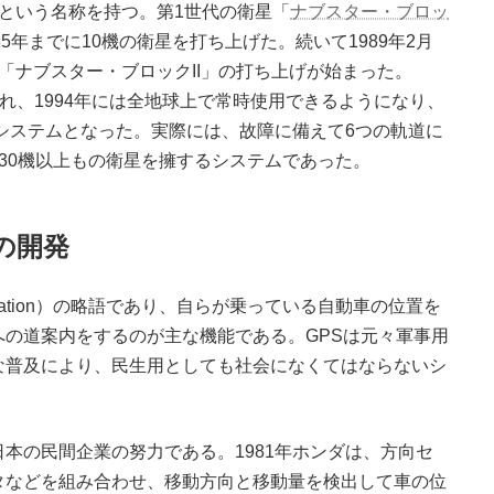
）」という名称を持つ。第1世代の衛星「
ナブスター・ブロッ
85年までに10機の衛星を打ち上げた。続いて1989年2月
「ナブスター・ブロックII」の打ち上げが始まった。
げられ、1994年には全地球上で常時使用できるようになり、
なシステムとなった。実際には、故障に備えて6つの軌道に
30機以上もの衛星を擁するシステムであった。
の開発
gation）の略語であり、自らが乗っている自動車の位置を
の道案内をするのが主な機能である。GPSは元々軍事用
な普及により、民生用としても社会になくてはならないシ
の民間企業の努力である。1981年ホンダは、方向セ
タなどを組み合わせ、移動方向と移動量を検出して車の位