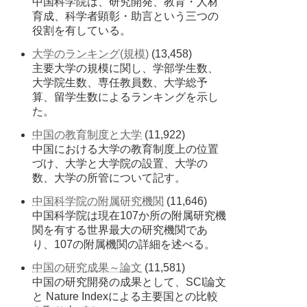
中国科学院は、研究開発、教育・人材
育成、科学者顕彰・助言という三つの
役割を有している。
大学のランキング(規模)
(13,458)
主要大学の規模に関し、学部学生数、
大学院生数、専任教員数、大学総予
算、留学生数によるランキングを示し
た。
中国の教育制度と大学
(11,922)
中国における大学の教育制度上の位置
づけ、大学と大学院の設置、大学の
数、大学の所管について記す。
中国科学院の附属研究機関
(11,646)
中国科学院は現在107か所の附属研究機
関を有する世界最大の研究機関であ
り、107の附属機関の詳細を述べる。
中国の研究成果～論文
(11,581)
中国の研究開発の成果として、SCI論文
と Nature Indexによる主要国との比較