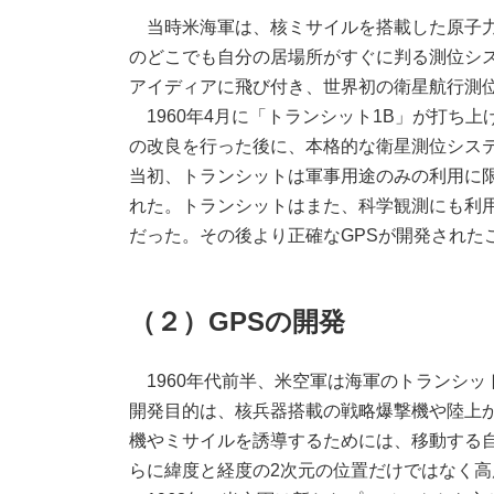
当時米海軍は、核ミサイルを搭載した原子力
のどこでも自分の居場所がすぐに判る測位シ
アイディアに飛び付き、世界初の衛星航行測
1960年4月に「トランシット1B」が打ち
の改良を行った後に、本格的な衛星測位システム
当初、トランシットは軍事用途のみの利用に限
れた。トランシットはまた、科学観測にも利用
だった。その後より正確なGPSが開発された
（２）GPSの開発
1960年代前半、米空軍は海軍のトランシッ
開発目的は、核兵器搭載の戦略爆撃機や陸上
機やミサイルを誘導するためには、移動する
らに緯度と経度の2次元の位置だけではなく高