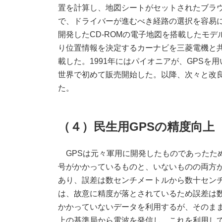
置を計算し、地図シートがセットされたブラ
で、ドライバーが進むべき経路の選択を容易に
開発したCD-ROMの電子地図を搭載したモ
り位置情報を決定するカーナビを三菱電機と共
載した。1991年にはパイオニアが、GPS
世界で初めて販売開始した。以降、次々と改
た。
（４）民生用GPSの精度向上
GPSは元々軍用に開発したものであったた
号がかかっているものと、いないものの両方
あり、誤差は数センチメートルから数十セン
は、故意に精度が落とされているため誤差は
かかっていないデータを利用するが、そのま
上の基準局から電波を発信し、これを利用し