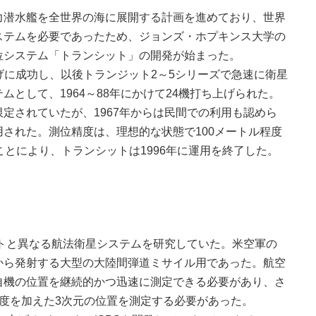
潜水艦を全世界の海に展開する計画を進めており、世界
ステムを必要であったため、ジョンズ・ホプキンス大学の
位システム「トランシット」の開発が始まった。
上げに成功し、以後トランジット2～5シリーズで急速に衛星
として、1964～88年にかけて24機打ち上げられた。
定されていたが、1967年からは民間での利用も認めら
された。測位精度は、理想的な状態で100メートル程度
ことにより、トランシットは1996年に運用を終了した。
トと異なる航法衛星システムを研究していた。米空軍の
から発射する大型の大陸間弾道ミサイル用であった。航空
自機の位置を継続的かつ迅速に測定できる必要があり、さ
度を加えた3次元の位置を測定する必要があった。