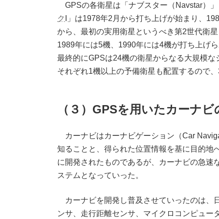
GPSの各衛星は「ナブスター（Navstar
ク
I」は1978年2月から打ち上げが始まり、19
から、最初の実用衛星というべき第2世代衛星
1989年には5機、1990年には4機が打ち上
最終的にGPSは24機の衛星からなる大規模
それぞれ1機以上の予備衛星も配置するので、
（３）GPSを用いたカーナビ
カーナビはカーナビゲーション（Car Navi
知ることと、得られた位置情報を基に目的地へ
に開発されたものであるが、カーナビの急速
ステムとなっていった。
カーナビを開発し普及させていったのは、日本
ンサ、走行距離センサ、マイクロコンピュー