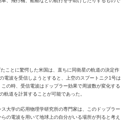
動車、飛行機、船舶などの航行を手助けしたりするもので
げたことに驚愕した米国は、直ちに同衛星の軌道の決定作
の電波を受信しようとすると、上空のスプートニク1号は
。この時、受信電波はドップラー効果で周波数が変化する
号の軌道を計算することが可能であった。
ス大学の応用物理学研究所の専門家は、このドップラー
からの電波を用いて地球上の自分がいる場所が判ると考え