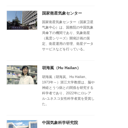
国家衛星気象センター
国家衛星気象センター（国家卫星
气象中心）は、国務院の中国気象
局傘下の機関であり、気象衛星
（風雲シリーズ）開発計画の策
定、衛星運用の管理、衛星データ
サービスなどを行っている。
胡海嵐（Hu Hailan）
胡海嵐（胡海岚、Hu Hailan、
1973年～）浙江大学教授は、脳や
神経とうつ病との関係を研究する
科学者であり、2022年にロレア
ル-ユネスコ女性科学者賞を受賞し
た。
中国気象科学研究院