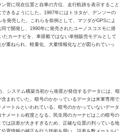
ウン管に現在位置と自車の方位、走行軌跡を表示すること
できるようにした。1987年にはトヨタが、デンソーの
デルを発売した。これらを前例として、マツダがGPSによ
同で開発し、1990年に発売されたユーノスコスモに搭
を用いたカーナビを、車搭載ではない単独販売モデルとして
良が重ねられ、軽量化、大量情報化などが図られていっ
め、システム構築当初から衛星が発信するデータには、暗
が含まれていた。暗号のかかっているデータは米軍専用で
チメートルといわれている。暗号のかかっていないデータ
数十メートル程度となる。民生用のカーナビはこの暗号の
までは誤差が大きすぎるため、正確な位置の判っている地
て位置情報の補正を行う技術を用い、誤差を数メートルに