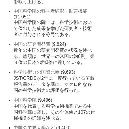
を取り上げる。
中国科学院の科学者顕彰・助言機能
(11,051)
中国科学院の院士は、科学技術におい
て傑出した成果を挙げた研究者・技術
者に付与される称号である。
中国の研究開発費
(9,824)
近年の中国の研究開発費の状況を述べ
る。総額は、世界一の米国の約8割、第
３位の日本の約3倍に達している。
科学技術力の国際比較
(9,693)
JST/CRDSが2年に一度行っている俯瞰
報告書のデータを基に、マクロ的な各
国の科学技術力の評価を行った。
中国科学院
(9,436)
中国を代表する科学技術機関である中
国科学院に関し、その全体像と107の付
属機関の詳細を述べる。
中国の主要大学など
(9,400)