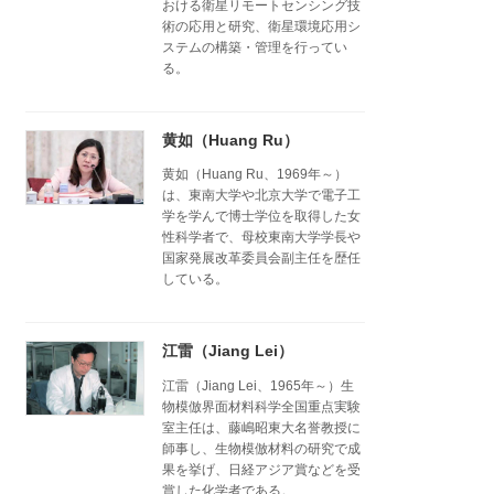
おける衛星リモートセンシング技
術の応用と研究、衛星環境応用シ
ステムの構築・管理を行ってい
る。
黄如（Huang Ru）
黄如（Huang Ru、1969年～）
は、東南大学や北京大学で電子工
学を学んで博士学位を取得した女
性科学者で、母校東南大学学長や
国家発展改革委員会副主任を歴任
している。
江雷（Jiang Lei）
江雷（Jiang Lei、1965年～）生
物模倣界面材料科学全国重点実験
室主任は、藤嶋昭東大名誉教授に
師事し、生物模倣材料の研究で成
果を挙げ、日経アジア賞などを受
賞した化学者である。