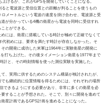
ち上げるが、これがGPSを開発していくことになる。
判ると電波源と受信位置との距離が判ることを使うもの
キロメートルという電波の速度を掛け合わせ、電波源と受
軌道が分かっている4機の衛星から電波を同時に受信すれ
ることができる。
めには、衛星に搭載している時計が極めて正確でなくて
0年代初めには、要求を満たす時計が存在しなかった。そ
その開発に成功した米軍は1964年に実験衛星の開発に
1を打ち上げた。その後タイメーション衛星を1977年まで
子時計と、その時刻情報を使った測位実験を実施した。
て、実用に供するためのシステム構築が検討されたが、
所でも継続的に位置情報を得るためには、それぞれの場所
受信できるようにする必要があり、非常に多くの衛星を必
を要することが予想された。そこで、別々に開発を進めて
衛星計画であるGPS計画を進めることになった。