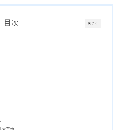
目次
閉じる
へ
化大革命