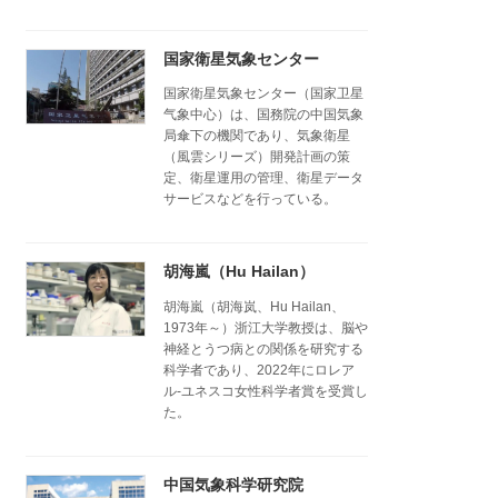
国家衛星気象センター
国家衛星気象センター（国家卫星
气象中心）は、国務院の中国気象
局傘下の機関であり、気象衛星
（風雲シリーズ）開発計画の策
定、衛星運用の管理、衛星データ
サービスなどを行っている。
胡海嵐（Hu Hailan）
胡海嵐（胡海岚、Hu Hailan、
1973年～）浙江大学教授は、脳や
神経とうつ病との関係を研究する
科学者であり、2022年にロレア
ル-ユネスコ女性科学者賞を受賞し
た。
中国気象科学研究院