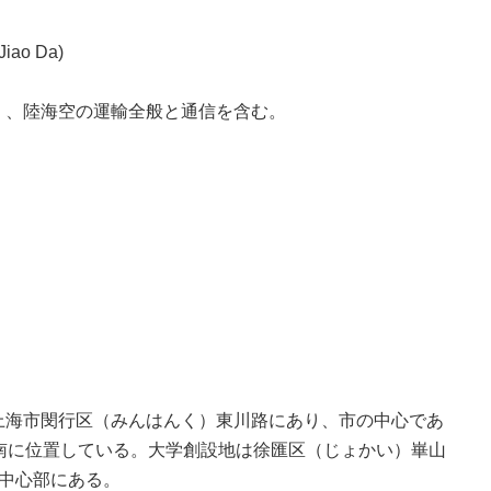
o Da)
、陸海空の運輸全般と通信を含む。
海市閔行区（みんはんく）東川路にあり、市の中心であ
南に位置している。大学創設地は徐匯区（
じょかい
）崋山
中心部にある。