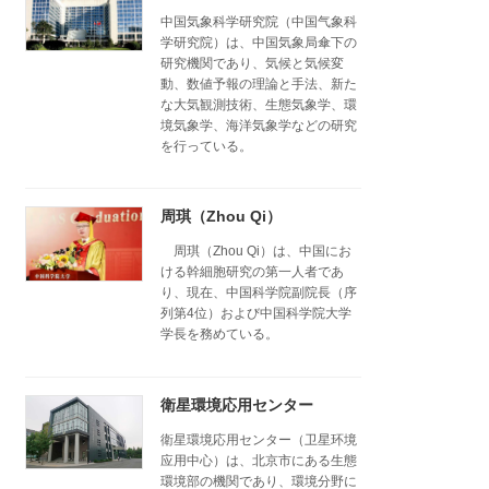
中国気象科学研究院（中国气象科
学研究院）は、中国気象局傘下の
研究機関であり、気候と気候変
動、数値予報の理論と手法、新た
な大気観測技術、生態気象学、環
境気象学、海洋気象学などの研究
を行っている。
周琪（Zhou Qi）
周琪（Zhou Qi）は、中国にお
ける幹細胞研究の第一人者であ
り、現在、中国科学院副院長（序
列第4位）および中国科学院大学
学長を務めている。
衛星環境応用センター
衛星環境応用センター（卫星环境
应用中心）は、北京市にある生態
環境部の機関であり、環境分野に