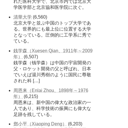
れた医科大学で、北京市内では北京大
学医学部と北京協和医学院に次ぐ。
清華大学
(6,560)
北京大学と並ぶ中国のトップ大学であ
る。世界的にも最上位に位置する大学
となっている。圧倒的に工学系に秀で
ている。
銭学森（Xuesen Qian、1911年～2009
年）
(6,507)
銭学森（钱学森）は中国の宇宙開発の
父・ロケット開発の父と呼ばれ、日本
でいえば湯川秀樹のように国民に尊敬
された科 […]
周恩来（Enlai Zhou、1898年～1976
年）
(6,215)
周恩来は、新中国の偉大な政治家の一
人であり、科学技術の振興にも偉大な
足跡を残している。
鄧小平（Xiaoping Deng）
(6,203)