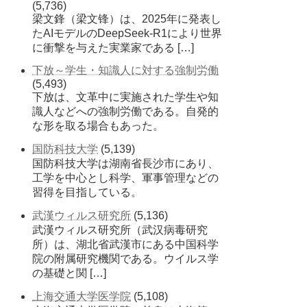
(5,736)
梁文鋒（梁文锋）は、2025年に発表し
たAIモデルのDeepSeek-R1により世界
に衝撃を与えた実業家である […]
下放～学生・知識人に対する強制労働
(5,493)
下放は、文革中に実施された学生や知
識人などへの強制労働である。自発的
な形を取る場合もあった。
国防科技大学
(5,139)
国防科技大学は湖南省長沙市にあり、
工学を中心とし科学、軍事管理などの
習得を目指している。
武漢ウィルス研究所
(5,136)
武漢ウィルス研究所（武汉病毒研究
所）は、湖北省武漢市にある中国科学
院の附属研究機関である。ウイルス学
の基礎と関 […]
上海交通大学医学院
(5,108)