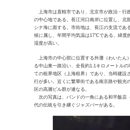
上海市は直轄市であり、北京市が政治・行政
の中心地である。長江河口南岸に位置し、北
シナ海に面する。市街地は、長江の支流であ
候に属し、年間平均気温は17℃である。緯度
湿度が高い。
上海市の中心部に位置する外灘（
わいたん
る中山東一路沿い、全長約1.1キロメートルの
ての租界地区（上海租界）であり、当時建設
行が多い。近くに繁華街である南京路や観光
区の高層ビル群が連なる。
次の写真は、バンドの一角にある和平飯店（
代の伝統を引き継ぐジャズバーがある。