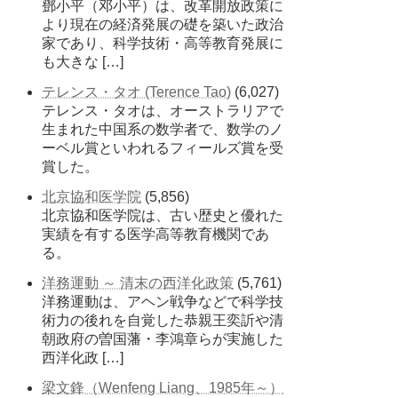
鄧小平（邓小平）は、改革開放政策に
より現在の経済発展の礎を築いた政治
家であり、科学技術・高等教育発展に
も大きな […]
テレンス・タオ (Terence Tao)
(6,027)
テレンス・タオは、オーストラリアで
生まれた中国系の数学者で、数学のノ
ーベル賞といわれるフィールズ賞を受
賞した。
北京協和医学院
(5,856)
北京協和医学院は、古い歴史と優れた
実績を有する医学高等教育機関であ
る。
洋務運動 ～ 清末の西洋化政策
(5,761)
洋務運動は、アヘン戦争などで科学技
術力の後れを自覚した恭親王奕訢や清
朝政府の曽国藩・李鴻章らが実施した
西洋化政 […]
梁文鋒（Wenfeng Liang、1985年～）