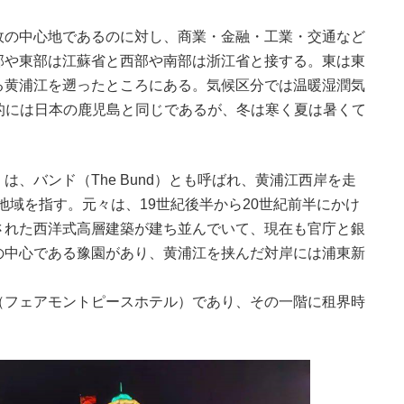
の中心地であるのに対し、商業・金融・工業・交通など
部や東部は江蘇省と西部や南部は浙江省と接する。東は東
る黄浦江を遡ったところにある。気候区分では温暖湿潤気
的には日本の鹿児島と同じであるが、冬は寒く夏は暑くて
）
は、バンド（The Bund）とも呼ばれ、黄浦江西岸を走
地域を指す。元々は、19世紀後半から20世紀前半にかけ
された西洋式高層建築が建ち並んでいて、現在も官庁と銀
の中心である豫園があり、黄浦江を挟んだ対岸には浦東新
フェアモントピースホテル）であり、その一階に租界時