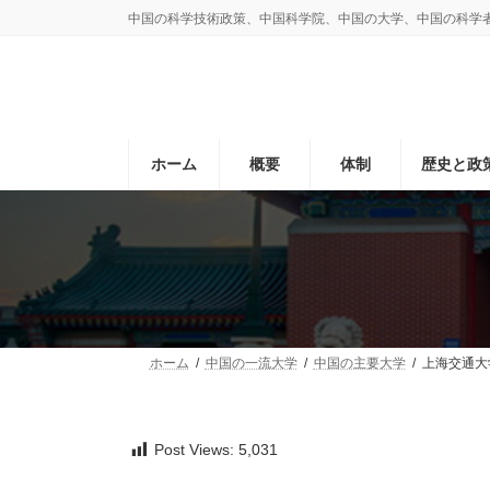
コ
ナ
中国の科学技術政策、中国科学院、中国の大学、中国の科学
ン
ビ
テ
ゲ
ン
ー
ツ
シ
へ
ョ
ス
ン
ホーム
概要
体制
歴史と政
キ
に
ッ
移
プ
動
ホーム
中国の一流大学
中国の主要大学
上海交通大
Post Views:
5,031