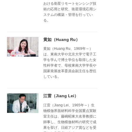
おける衛星リモートセンシング技
術の応用と研究、衛星環境応用シ
ステムの構築・管理を行ってい
る。
黄如（Huang Ru）
黄如（Huang Ru、1969年～）
は、東南大学や北京大学で電子工
学を学んで博士学位を取得した女
性科学者で、母校東南大学学長や
国家発展改革委員会副主任を歴任
している。
江雷（Jiang Lei）
江雷（Jiang Lei、1965年～）生
物模倣界面材料科学全国重点実験
室主任は、藤嶋昭東大名誉教授に
師事し、生物模倣材料の研究で成
果を挙げ、日経アジア賞などを受