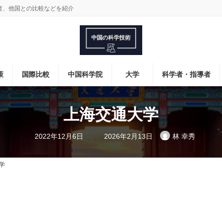
者、他国との比較などを紹介
策
国際比較
中国科学院
大学
科学者・指導者
上海交通大学
最
2022年12月6日
2026年2月13日
林 幸秀
終
更
新
日
学
時
: