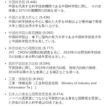
中国科学院
(9,446)
中国を代表する科学技術機関である中国科学院に関し、その全
体像と107の付属機関の詳細を述べる。
中国の主要大学など
(9,436)
中国の科学技術を中心に優れた大学を45校および番外編で香港
大学と国立台湾大学を取り上げる。
中国科学院の教育機能
(9,092)
中国科学院は、傘下に国内の有力大学である中国科学技術大学
と中国科学院大学を有している。
科学技術力の国際比較
(8,777)
JST・CRDSの国際比較調査を元に、2023年の分野別科学技術
力の比較と各分野の経年変化を示した。
国別宇宙技術力比較
(8,594)
宇宙技術に関し、2015年の技術力比較、技術力比較の推移、
2016年以降の主な進展による補正などを述べる。
工業・情報化部
(8,562)
工業・情報化部（工业和信息化部、Ministry of Industry and
Information Te […]
日本人の著名な国際賞受賞者
(8,474)
ノーベル賞受賞につながる可能性のある著名な国際賞を受賞し
た存命の日本人科学者は43名である。