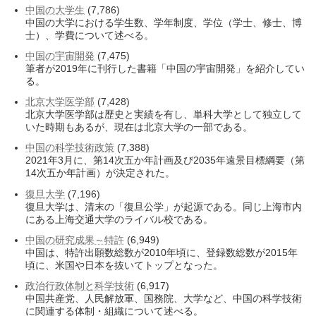
中国の大学生
(7,786)
中国の大学における学生数、学年制度、学位（学士、修士、博
士）、学費について述べる。
中国の宇宙開発
(7,475)
筆者が2019年に刊行した書籍「中国の宇宙開発」を紹介してい
る。
北京大学医学部
(7,428)
北京大学医学部は歴史と実績を有し、単科大学として独立して
いた時期もあるが、現在は北京大学の一部である。
中国の科学技術政策
(7,388)
2021年3月に、第14次五か年計画及び2035年遠景目標綱要（第
14次五か年計画）が決定された。
復旦大学
(7,196)
復旦大学は、清末の「復旦公学」が起源である。同じ上海市内
にある上海交通大学のライバル校である。
中国の研究成果～特許
(6,949)
中国は、特許出願数総数が2010年頃に、登録数総数が2015年
頃に、米国や日本を抜いてトップとなった。
政治行政体制と科学技術
(6,917)
中国共産党、人民解放軍、国務院、大学など、中国の科学技術
に関連する体制・組織について述べる。