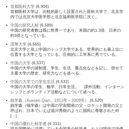
首都医科大学
(6,904)
首都医科大学は、比較的新しく設置された医科大学で、北京市
内では北京大学医学部と北京協和医学院に次ぐ。
中国の研究人材
(6,589)
中国の研究者数は既に世界一であり、米国の約1.3倍、日本の
約3倍となっている。
清華大学
(6,565)
北京大学と並ぶ中国のトップ大学である。世界的にも最上位に
位置する大学となっている。圧倒的に工学系に秀でている。
中国の大学
(6,537)
中国の大学の諸制度、学生、生活、重点化などを記し、併せて
主要大学の歴史、研究力などを述べる。
中国の大学での学生生活
(6,532)
中国の大学の学生、勉学、日常生活、. 課外活動、インターン
シップとボランティア活動などについて述べる。
銭学森（Xuesen Qian、1911年～2009年）
(6,520)
銭学森（钱学森）は中国の宇宙開発の父・ロケット開発の父と
呼ばれ、日本でいえば湯川秀樹のように国民に尊敬された科
[…]
中国の優れた科学者
(6,311)
現在国際的に活躍している中国系の科学者、および国内で評価