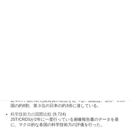
主要大学の規模に関し、学部学生数、大学院生数、専任教員
数、大学総予算、留学生数によるランキングを示した。
中国の教育制度と大学
(11,963)
中国における大学の教育制度上の位置づけ、大学と大学院の設
置、大学の数、大学の所管について記す。
中国科学院の附属研究機関
(11,669)
中国科学院は現在107か所の附属研究機関を有する世界最大の
研究機関であり、107の附属機関の詳細を述べる。
中国の研究成果～論文
(11,604)
中国の研究開発の成果として、SCI論文と Nature Indexによる
主要国との比較を取り上げる。
中国科学院の科学者顕彰・助言機能
(11,077)
中国科学院の院士は、科学技術において傑出した成果を挙げた
研究者・技術者に付与される称号である。
中国の研究開発費
(9,838)
近年の中国の研究開発費の状況を述べる。総額は、世界一の米
国の約8割、第３位の日本の約3倍に達している。
科学技術力の国際比較
(9,724)
JST/CRDSが2年に一度行っている俯瞰報告書のデータを基
に、マクロ的な各国の科学技術力の評価を行った。