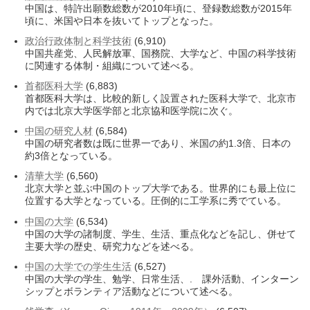
中国は、特許出願数総数が2010年頃に、登録数総数が2015年
頃に、米国や日本を抜いてトップとなった。
政治行政体制と科学技術
(6,910)
中国共産党、人民解放軍、国務院、大学など、中国の科学技術
に関連する体制・組織について述べる。
首都医科大学
(6,883)
首都医科大学は、比較的新しく設置された医科大学で、北京市
内では北京大学医学部と北京協和医学院に次ぐ。
中国の研究人材
(6,584)
中国の研究者数は既に世界一であり、米国の約1.3倍、日本の
約3倍となっている。
清華大学
(6,560)
北京大学と並ぶ中国のトップ大学である。世界的にも最上位に
位置する大学となっている。圧倒的に工学系に秀でている。
中国の大学
(6,534)
中国の大学の諸制度、学生、生活、重点化などを記し、併せて
主要大学の歴史、研究力などを述べる。
中国の大学での学生生活
(6,527)
中国の大学の学生、勉学、日常生活、. 課外活動、インターン
シップとボランティア活動などについて述べる。