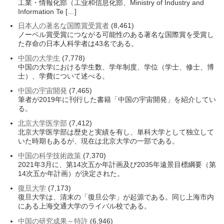
工業・情報化部（工业和信息化部、Ministry of Industry and
Information Te […]
日本人の著名な国際賞受賞者
(8,461)
ノーベル賞受賞につながる可能性のある著名な国際賞を受賞し
た存命の日本人科学者は43名である。
中国の大学生
(7,778)
中国の大学における学生数、学年制度、学位（学士、修士、博
士）、学費について述べる。
中国の宇宙開発
(7,465)
筆者が2019年に刊行した書籍「中国の宇宙開発」を紹介してい
る。
北京大学医学部
(7,412)
北京大学医学部は歴史と実績を有し、単科大学として独立して
いた時期もあるが、現在は北京大学の一部である。
中国の科学技術政策
(7,370)
2021年3月に、第14次五か年計画及び2035年遠景目標綱要（第
14次五か年計画）が決定された。
復旦大学
(7,173)
復旦大学は、清末の「復旦公学」が起源である。同じ上海市内
にある上海交通大学のライバル校である。
中国の研究成果～特許
(6,946)