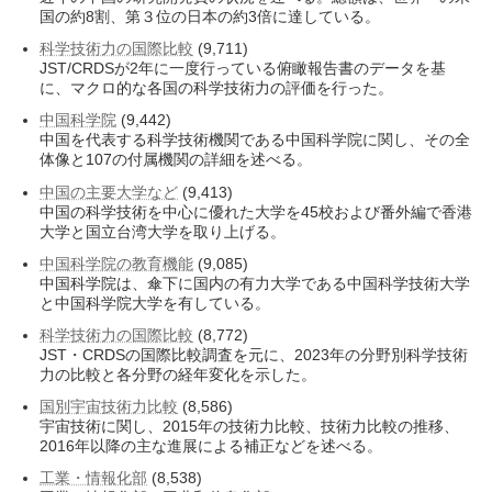
国の約8割、第３位の日本の約3倍に達している。
科学技術力の国際比較
(9,711)
JST/CRDSが2年に一度行っている俯瞰報告書のデータを基
に、マクロ的な各国の科学技術力の評価を行った。
中国科学院
(9,442)
中国を代表する科学技術機関である中国科学院に関し、その全
体像と107の付属機関の詳細を述べる。
中国の主要大学など
(9,413)
中国の科学技術を中心に優れた大学を45校および番外編で香港
大学と国立台湾大学を取り上げる。
中国科学院の教育機能
(9,085)
中国科学院は、傘下に国内の有力大学である中国科学技術大学
と中国科学院大学を有している。
科学技術力の国際比較
(8,772)
JST・CRDSの国際比較調査を元に、2023年の分野別科学技術
力の比較と各分野の経年変化を示した。
国別宇宙技術力比較
(8,586)
宇宙技術に関し、2015年の技術力比較、技術力比較の推移、
2016年以降の主な進展による補正などを述べる。
工業・情報化部
(8,538)