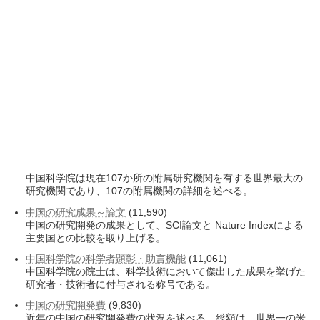
論文、特許、主要国との科学技術比較の概要を述べる。
中国科学院の全体像
(13,684)
中国科学院は、研究開発、教育・人材育成、科学者顕彰・助言
という三つの役割を有している。
大学のランキング(規模)
(13,467)
主要大学の規模に関し、学部学生数、大学院生数、専任教員
数、大学総予算、留学生数によるランキングを示した。
中国の教育制度と大学
(11,945)
中国における大学の教育制度上の位置づけ、大学と大学院の設
置、大学の数、大学の所管について記す。
中国科学院の附属研究機関
(11,652)
中国科学院は現在107か所の附属研究機関を有する世界最大の
研究機関であり、107の附属機関の詳細を述べる。
中国の研究成果～論文
(11,590)
中国の研究開発の成果として、SCI論文と Nature Indexによる
主要国との比較を取り上げる。
中国科学院の科学者顕彰・助言機能
(11,061)
中国科学院の院士は、科学技術において傑出した成果を挙げた
研究者・技術者に付与される称号である。
中国の研究開発費
(9,830)
近年の中国の研究開発費の状況を述べる。総額は、世界一の米