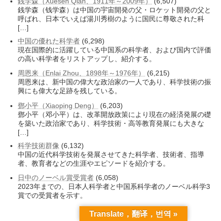
銭学森（Xuesen Qian、1911年～2009年）
(6,507)
銭学森（钱学森）は中国の宇宙開発の父・ロケット開発の父と
呼ばれ、日本でいえば湯川秀樹のように国民に尊敬された科
[…]
中国の優れた科学者
(6,298)
現在国際的に活躍している中国系の科学者、および国内で評価
の高い科学者をリストアップし、紹介する。
周恩来（Enlai Zhou、1898年～1976年）
(6,215)
周恩来は、新中国の偉大な政治家の一人であり、科学技術の振
興にも偉大な足跡を残している。
鄧小平（Xiaoping Deng）
(6,203)
鄧小平（邓小平）は、改革開放政策により現在の経済発展の礎
を築いた政治家であり、科学技術・高等教育発展にも大きな
[…]
科学技術群像
(6,132)
中国の近代科学技術を発展させてきた科学者、技術者、指導
者、教育者などの生涯やエピソードを紹介する。
日中のノーベル賞受賞者
(6,058)
2023年までの、日本人科学者と中国系科学者のノーベル科学3
賞での受賞者を示す。
Translate，翻译，번역 »