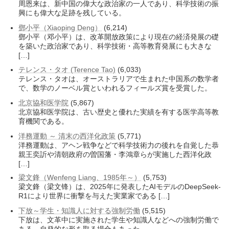
周恩来は、新中国の偉大な政治家の一人であり、科学技術の振
興にも偉大な足跡を残している。
鄧小平（Xiaoping Deng）
(6,214)
鄧小平（邓小平）は、改革開放政策により現在の経済発展の礎
を築いた政治家であり、科学技術・高等教育発展にも大きな
[…]
テレンス・タオ (Terence Tao)
(6,033)
テレンス・タオは、オーストラリアで生まれた中国系の数学者
で、数学のノーベル賞といわれるフィールズ賞を受賞した。
北京協和医学院
(5,867)
北京協和医学院は、古い歴史と優れた実績を有する医学高等教
育機関である。
洋務運動 ～ 清末の西洋化政策
(5,771)
洋務運動は、アヘン戦争などで科学技術力の後れを自覚した恭
親王奕訢や清朝政府の曽国藩・李鴻章らが実施した西洋化政
[…]
梁文鋒（Wenfeng Liang、1985年～）
(5,753)
梁文鋒（梁文锋）は、2025年に発表したAIモデルのDeepSeek-
R1により世界に衝撃を与えた実業家である […]
下放～学生・知識人に対する強制労働
(5,515)
下放は、文革中に実施された学生や知識人などへの強制労働で