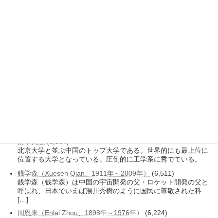
工業・情報化部
(8,550)
工業・情報化部（工业和信息化部、Ministry of Industry and
Information Te […]
北京大学医学部
(7,421)
北京大学医学部は歴史と実績を有し、単科大学として独立して
いた時期もあるが、現在は北京大学の一部である。
復旦大学
(7,187)
復旦大学は、清末の「復旦公学」が起源である。同じ上海市内
にある上海交通大学のライバル校である。
首都医科大学
(6,894)
首都医科大学は、比較的新しく設置された医科大学で、北京市
内では北京大学医学部と北京協和医学院に次ぐ。
清華大学
(6,564)
北京大学と並ぶ中国のトップ大学である。世界的にも最上位に
位置する大学となっている。圧倒的に工学系に秀でている。
銭学森（Xuesen Qian、1911年～2009年）
(6,511)
銭学森（钱学森）は中国の宇宙開発の父・ロケット開発の父と
呼ばれ、日本でいえば湯川秀樹のように国民に尊敬された科
[…]
周恩来（Enlai Zhou、1898年～1976年）
(6,224)