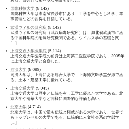
ある。自発的な形を取る場合もあった。
国防科技大学
(5,142)
国防科技大学は湖南省長沙市にあり、工学を中心とし科学、軍
事管理などの習得を目指している。
武漢ウィルス研究所
(5,142)
武漢ウィルス研究所（武汉病毒研究所）は、湖北省武漢市にあ
る中国科学院の附属研究機関である。ウイルス学の基礎と関
[…]
上海交通大学医学院
(5,114)
上海交通大学医学院の前身は上海第二医医学院であり、2005年
に上海交通大学と合併した。
同済大学
(5,099)
同済大学は、上海にある総合大学で、上海徳文医学堂が源であ
る。土木・建築工学に優れている。
上海交通大学
(5,043)
上海交通大学は歴史と伝統を有し工学に優れた大学である。北
京大学や清華大学など同様に国際的な評価も高い。
北京大学
(4,714)
北京大学は、中国で最も伝統と権威がある大学であり、世界で
もトップレベルの大学である。伝統的に人文社会系の学部学
[…]