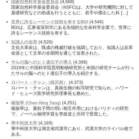
国家自然科学基金委員会
(4,668)
国家自然科学基金委員会（NSFC)は、大学や研究機関に対して
基礎研究などの助成を行うとともに、若手や傑出した科 […]
世界に誇るシーケンス技術を有するBGI
(4,545)
BGIは、広東省深圳市にある先端的な生命科学企業で、世界に
誇るシーケンス技術を有する。
知識人の迫害
(4,520)
文化大革命は、既成の権威打破を強調しており、知識人は反革
命派として文革の全期間を通じて迫害された。
サルの脳へのヒト遺伝子の導入
(4,398)
2019年に中国科学院昆明動物研究所と米国の研究チームが行っ
たサルの脳へのヒト遺伝子の導入を紹介する。
ロバート・チャン（銭沢南）
(4,373)
ロバート・チャンは、真核生物の転写研究で知られ、ハワー
ド・ヒューズ医学研究所理事長も務めた。
楊振寧 (Chen-Ning Yang)
(4,251)
楊振寧は、素粒子間の弱い相互作用におけるパリティの研究
で、ノーベル物理学賞を李政道と共同で受賞した。
華中科技大学
(4,169)
華中科技大学は湖北省武漢市にあり、武漢大学のライバル校で
ある。