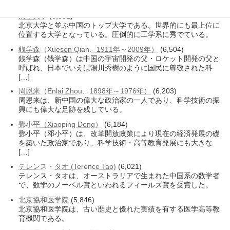
内では北京大学医学部と北京協和医学院に次ぐ。
清華大学
(6,551)
北京大学と並ぶ中国のトップ大学である。世界的にも最上位に
位置する大学となっている。圧倒的に工学系に秀でている。
銭学森（Xuesen Qian、1911年～2009年）
(6,504)
銭学森（钱学森）は中国の宇宙開発の父・ロケット開発の父と
呼ばれ、日本でいえば湯川秀樹のように国民に尊敬された科
[…]
周恩来（Enlai Zhou、1898年～1976年）
(6,203)
周恩来は、新中国の偉大な政治家の一人であり、科学技術の振
興にも偉大な足跡を残している。
鄧小平（Xiaoping Deng）
(6,184)
鄧小平（邓小平）は、改革開放政策により現在の経済発展の礎
を築いた政治家であり、科学技術・高等教育発展にも大きな
[…]
テレンス・タオ (Terence Tao)
(6,021)
テレンス・タオは、オーストラリアで生まれた中国系の数学者
で、数学のノーベル賞といわれるフィールズ賞を受賞した。
北京協和医学院
(5,846)
北京協和医学院は、古い歴史と優れた実績を有する医学高等教
育機関である。