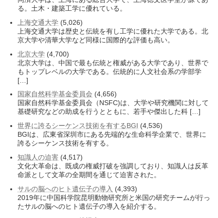
る。土木・建築工学に優れている。
上海交通大学
(5,026)
上海交通大学は歴史と伝統を有し工学に優れた大学である。北
京大学や清華大学など同様に国際的な評価も高い。
北京大学
(4,700)
北京大学は、中国で最も伝統と権威がある大学であり、世界で
もトップレベルの大学である。伝統的に人文社会系の学部学
[…]
国家自然科学基金委員会
(4,656)
国家自然科学基金委員会（NSFC)は、大学や研究機関に対して
基礎研究などの助成を行うとともに、若手や傑出した科 […]
世界に誇るシーケンス技術を有するBGI
(4,536)
BGIは、広東省深圳市にある先端的な生命科学企業で、世界に
誇るシーケンス技術を有する。
知識人の迫害
(4,517)
文化大革命は、既成の権威打破を強調しており、知識人は反革
命派として文革の全期間を通じて迫害された。
サルの脳へのヒト遺伝子の導入
(4,393)
2019年に中国科学院昆明動物研究所と米国の研究チームが行っ
たサルの脳へのヒト遺伝子の導入を紹介する。