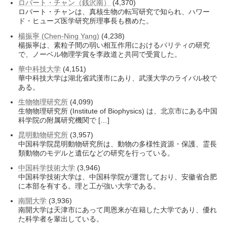
ロバート・チャン（銭沢南）
(4,370)
ロバート・チャンは、真核生物の転写研究で知られ、ハワー
ド・ヒューズ医学研究所理事長も務めた。
楊振寧 (Chen-Ning Yang)
(4,238)
楊振寧は、素粒子間の弱い相互作用におけるパリティの研究
で、ノーベル物理学賞を李政道と共同で受賞した。
華中科技大学
(4,151)
華中科技大学は湖北省武漢市にあり、武漢大学のライバル校で
ある。
生物物理研究所
(4,099)
生物物理研究所 (Institute of Biophysics) は、北京市にある中国
科学院の附属研究機関で […]
昆明動物研究所
(3,957)
中国科学院昆明動物研究所は、動物の多様性資源・保護、霊長
類動物のモデルと遺伝などの研究を行っている。
中国科学技術大学
(3,946)
中国科学技術大学は、中国科学院が運営しており、安徽省合肥
に本部を有する。理と工が強い大学である。
南開大学
(3,936)
南開大学は天津市にあって周恩来が在籍した大学であり、優れ
た科学者を輩出している。