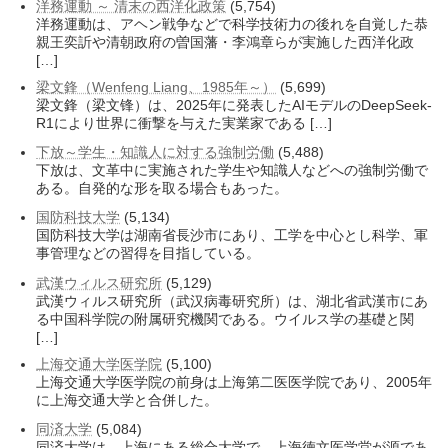
洋務運動 ～ 清末の西洋化政策
(5,754)
洋務運動は、アヘン戦争などで科学技術力の後れを自覚した恭
親王奕訢や清朝政府の曽国藩・李鴻章らが実施した西洋化政
[…]
梁文鋒（Wenfeng Liang、1985年～）
(5,699)
梁文鋒（梁文锋）は、2025年に発表したAIモデルのDeepSeek-
R1により世界に衝撃を与えた実業家である […]
下放～学生・知識人に対する強制労働
(5,488)
下放は、文革中に実施された学生や知識人などへの強制労働で
ある。自発的な形を取る場合もあった。
国防科技大学
(5,134)
国防科技大学は湖南省長沙市にあり、工学を中心とし科学、軍
事管理などの習得を目指している。
武漢ウィルス研究所
(5,129)
武漢ウィルス研究所（武汉病毒研究所）は、湖北省武漢市にあ
る中国科学院の附属研究機関である。ウイルス学の基礎と関
[…]
上海交通大学医学院
(5,100)
上海交通大学医学院の前身は上海第二医医学院であり、2005年
に上海交通大学と合併した。
同済大学
(5,084)
同済大学は、上海にある総合大学で、上海徳文医学堂が源であ