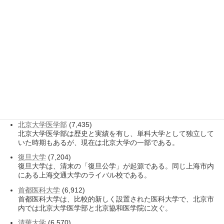
料科学全国重点実験室主任は、藤嶋昭東大名誉
教授に師事し、生物模倣材料の研究で成果を挙
げ、日経アジア賞などを受賞した化学者であ
る。
最も表示数の多いページ
工業・情報化部
(8,585)
工業・情報化部（工业和信息化部、Ministry of Industry and
Information Te […]
北京大学医学部
(7,435)
北京大学医学部は歴史と実績を有し、単科大学として独立して
いた時期もあるが、現在は北京大学の一部である。
復旦大学
(7,204)
復旦大学は、清末の「復旦公学」が起源である。同じ上海市内
にある上海交通大学のライバル校である。
首都医科大学
(6,912)
首都医科大学は、比較的新しく設置された医科大学で、北京市
内では北京大学医学部と北京協和医学院に次ぐ。
清華大学
(6,570)