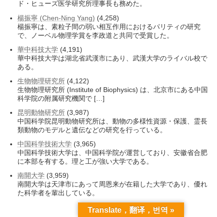
ド・ヒューズ医学研究所理事長も務めた。
楊振寧 (Chen-Ning Yang)
(4,258)
楊振寧は、素粒子間の弱い相互作用におけるパリティの研究
で、ノーベル物理学賞を李政道と共同で受賞した。
華中科技大学
(4,191)
華中科技大学は湖北省武漢市にあり、武漢大学のライバル校で
ある。
生物物理研究所
(4,122)
生物物理研究所 (Institute of Biophysics) は、北京市にある中国
科学院の附属研究機関で […]
昆明動物研究所
(3,987)
中国科学院昆明動物研究所は、動物の多様性資源・保護、霊長
類動物のモデルと遺伝などの研究を行っている。
中国科学技術大学
(3,965)
中国科学技術大学は、中国科学院が運営しており、安徽省合肥
に本部を有する。理と工が強い大学である。
南開大学
(3,959)
南開大学は天津市にあって周恩来が在籍した大学であり、優れ
た科学者を輩出している。
Translate，翻译，번역 »