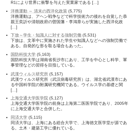
R1により世界に衝撃を与えた実業家である […]
洋務運動 ～ 清末の西洋化政策
(5,775)
洋務運動は、アヘン戦争などで科学技術力の後れを自覚した恭
親王奕訢や清朝政府の曽国藩・李鴻章らが実施した西洋化政
[…]
下放～学生・知識人に対する強制労働
(5,531)
下放は、文革中に実施された学生や知識人などへの強制労働で
ある。自発的な形を取る場合もあった。
国防科技大学
(5,163)
国防科技大学は湖南省長沙市にあり、工学を中心とし科学、軍
事管理などの習得を目指している。
武漢ウィルス研究所
(5,157)
武漢ウィルス研究所（武汉病毒研究所）は、湖北省武漢市にあ
る中国科学院の附属研究機関である。ウイルス学の基礎と関
[…]
上海交通大学医学院
(5,127)
上海交通大学医学院の前身は上海第二医医学院であり、2005年
に上海交通大学と合併した。
同済大学
(5,115)
同済大学は、上海にある総合大学で、上海徳文医学堂が源であ
る。土木・建築工学に優れている。