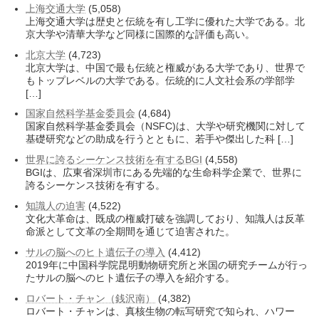
上海交通大学
(5,058)
上海交通大学は歴史と伝統を有し工学に優れた大学である。北
京大学や清華大学など同様に国際的な評価も高い。
北京大学
(4,723)
北京大学は、中国で最も伝統と権威がある大学であり、世界で
もトップレベルの大学である。伝統的に人文社会系の学部学
[…]
国家自然科学基金委員会
(4,684)
国家自然科学基金委員会（NSFC)は、大学や研究機関に対して
基礎研究などの助成を行うとともに、若手や傑出した科 […]
世界に誇るシーケンス技術を有するBGI
(4,558)
BGIは、広東省深圳市にある先端的な生命科学企業で、世界に
誇るシーケンス技術を有する。
知識人の迫害
(4,522)
文化大革命は、既成の権威打破を強調しており、知識人は反革
命派として文革の全期間を通じて迫害された。
サルの脳へのヒト遺伝子の導入
(4,412)
2019年に中国科学院昆明動物研究所と米国の研究チームが行っ
たサルの脳へのヒト遺伝子の導入を紹介する。
ロバート・チャン（銭沢南）
(4,382)
ロバート・チャンは、真核生物の転写研究で知られ、ハワー