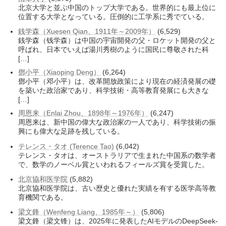
北京大学と並ぶ中国のトップ大学である。世界的にも最上位に
位置する大学となっている。圧倒的に工学系に秀でている。
銭学森（Xuesen Qian、1911年～2009年）
(6,529)
銭学森（钱学森）は中国の宇宙開発の父・ロケット開発の父と
呼ばれ、日本でいえば湯川秀樹のように国民に尊敬された科
[…]
鄧小平（Xiaoping Deng）
(6,264)
鄧小平（邓小平）は、改革開放政策により現在の経済発展の礎
を築いた政治家であり、科学技術・高等教育発展にも大きな
[…]
周恩来（Enlai Zhou、1898年～1976年）
(6,247)
周恩来は、新中国の偉大な政治家の一人であり、科学技術の振
興にも偉大な足跡を残している。
テレンス・タオ (Terence Tao)
(6,042)
テレンス・タオは、オーストラリアで生まれた中国系の数学者
で、数学のノーベル賞といわれるフィールズ賞を受賞した。
北京協和医学院
(5,882)
北京協和医学院は、古い歴史と優れた実績を有する医学高等教
育機関である。
梁文鋒（Wenfeng Liang、1985年～）
(5,806)
梁文鋒（梁文锋）は、2025年に発表したAIモデルのDeepSeek-