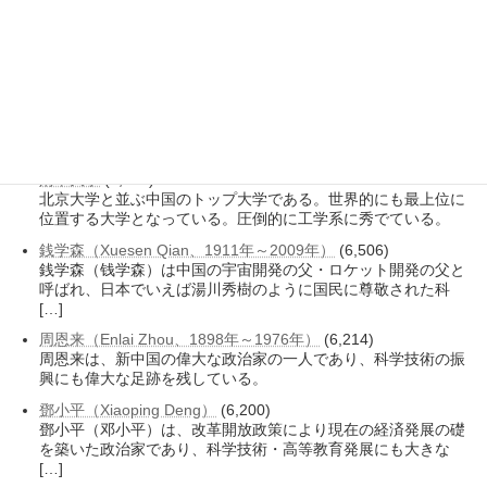
いた時期もあるが、現在は北京大学の一部である。
復旦大学
(7,170)
復旦大学は、清末の「復旦公学」が起源である。同じ上海市内
にある上海交通大学のライバル校である。
首都医科大学
(6,881)
首都医科大学は、比較的新しく設置された医科大学で、北京市
内では北京大学医学部と北京協和医学院に次ぐ。
清華大学
(6,556)
北京大学と並ぶ中国のトップ大学である。世界的にも最上位に
位置する大学となっている。圧倒的に工学系に秀でている。
銭学森（Xuesen Qian、1911年～2009年）
(6,506)
銭学森（钱学森）は中国の宇宙開発の父・ロケット開発の父と
呼ばれ、日本でいえば湯川秀樹のように国民に尊敬された科
[…]
周恩来（Enlai Zhou、1898年～1976年）
(6,214)
周恩来は、新中国の偉大な政治家の一人であり、科学技術の振
興にも偉大な足跡を残している。
鄧小平（Xiaoping Deng）
(6,200)
鄧小平（邓小平）は、改革開放政策により現在の経済発展の礎
を築いた政治家であり、科学技術・高等教育発展にも大きな
[…]