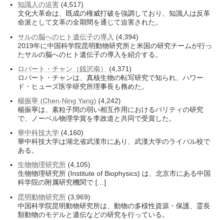
知識人の迫害
(4,517)
文化大革命は、既成の権威打破を強調しており、知識人は反革
命派として文革の全期間を通じて迫害された。
サルの脳へのヒト遺伝子の導入
(4,394)
2019年に中国科学院昆明動物研究所と米国の研究チームが行っ
たサルの脳へのヒト遺伝子の導入を紹介する。
ロバート・チャン（銭沢南）
(4,371)
ロバート・チャンは、真核生物の転写研究で知られ、ハワー
ド・ヒューズ医学研究所理事長も務めた。
楊振寧 (Chen-Ning Yang)
(4,242)
楊振寧は、素粒子間の弱い相互作用におけるパリティの研究
で、ノーベル物理学賞を李政道と共同で受賞した。
華中科技大学
(4,160)
華中科技大学は湖北省武漢市にあり、武漢大学のライバル校で
ある。
生物物理研究所
(4,105)
生物物理研究所 (Institute of Biophysics) は、北京市にある中国
科学院の附属研究機関で […]
昆明動物研究所
(3,969)
中国科学院昆明動物研究所は、動物の多様性資源・保護、霊長
類動物のモデルと遺伝などの研究を行っている。