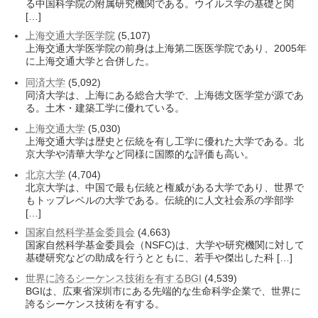
る中国科学院の附属研究機関である。ウイルス学の基礎と関
[…]
上海交通大学医学院
(5,107)
上海交通大学医学院の前身は上海第二医医学院であり、2005年
に上海交通大学と合併した。
同済大学
(5,092)
同済大学は、上海にある総合大学で、上海徳文医学堂が源であ
る。土木・建築工学に優れている。
上海交通大学
(5,030)
上海交通大学は歴史と伝統を有し工学に優れた大学である。北
京大学や清華大学など同様に国際的な評価も高い。
北京大学
(4,704)
北京大学は、中国で最も伝統と権威がある大学であり、世界で
もトップレベルの大学である。伝統的に人文社会系の学部学
[…]
国家自然科学基金委員会
(4,663)
国家自然科学基金委員会（NSFC)は、大学や研究機関に対して
基礎研究などの助成を行うとともに、若手や傑出した科 […]
世界に誇るシーケンス技術を有するBGI
(4,539)
BGIは、広東省深圳市にある先端的な生命科学企業で、世界に
誇るシーケンス技術を有する。