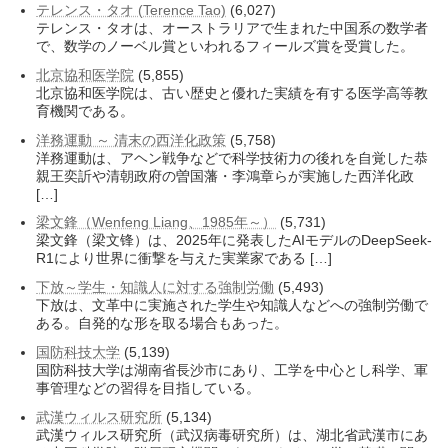
テレンス・タオ (Terence Tao)
(6,027)
テレンス・タオは、オーストラリアで生まれた中国系の数学者
で、数学のノーベル賞といわれるフィールズ賞を受賞した。
北京協和医学院
(5,855)
北京協和医学院は、古い歴史と優れた実績を有する医学高等教
育機関である。
洋務運動 ～ 清末の西洋化政策
(5,758)
洋務運動は、アヘン戦争などで科学技術力の後れを自覚した恭
親王奕訢や清朝政府の曽国藩・李鴻章らが実施した西洋化政
[…]
梁文鋒（Wenfeng Liang、1985年～）
(5,731)
梁文鋒（梁文锋）は、2025年に発表したAIモデルのDeepSeek-
R1により世界に衝撃を与えた実業家である […]
下放～学生・知識人に対する強制労働
(5,493)
下放は、文革中に実施された学生や知識人などへの強制労働で
ある。自発的な形を取る場合もあった。
国防科技大学
(5,139)
国防科技大学は湖南省長沙市にあり、工学を中心とし科学、軍
事管理などの習得を目指している。
武漢ウィルス研究所
(5,134)
武漢ウィルス研究所（武汉病毒研究所）は、湖北省武漢市にあ