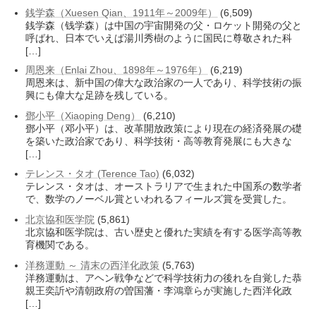
銭学森（Xuesen Qian、1911年～2009年）
(6,509)
銭学森（钱学森）は中国の宇宙開発の父・ロケット開発の父と
呼ばれ、日本でいえば湯川秀樹のように国民に尊敬された科
[…]
周恩来（Enlai Zhou、1898年～1976年）
(6,219)
周恩来は、新中国の偉大な政治家の一人であり、科学技術の振
興にも偉大な足跡を残している。
鄧小平（Xiaoping Deng）
(6,210)
鄧小平（邓小平）は、改革開放政策により現在の経済発展の礎
を築いた政治家であり、科学技術・高等教育発展にも大きな
[…]
テレンス・タオ (Terence Tao)
(6,032)
テレンス・タオは、オーストラリアで生まれた中国系の数学者
で、数学のノーベル賞といわれるフィールズ賞を受賞した。
北京協和医学院
(5,861)
北京協和医学院は、古い歴史と優れた実績を有する医学高等教
育機関である。
洋務運動 ～ 清末の西洋化政策
(5,763)
洋務運動は、アヘン戦争などで科学技術力の後れを自覚した恭
親王奕訢や清朝政府の曽国藩・李鴻章らが実施した西洋化政
[…]