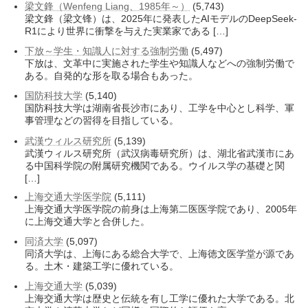
梁文鋒（Wenfeng Liang、1985年～）
(5,743)
梁文鋒（梁文锋）は、2025年に発表したAIモデルのDeepSeek-
R1により世界に衝撃を与えた実業家である […]
下放～学生・知識人に対する強制労働
(5,497)
下放は、文革中に実施された学生や知識人などへの強制労働で
ある。自発的な形を取る場合もあった。
国防科技大学
(5,140)
国防科技大学は湖南省長沙市にあり、工学を中心とし科学、軍
事管理などの習得を目指している。
武漢ウィルス研究所
(5,139)
武漢ウィルス研究所（武汉病毒研究所）は、湖北省武漢市にあ
る中国科学院の附属研究機関である。ウイルス学の基礎と関
[…]
上海交通大学医学院
(5,111)
上海交通大学医学院の前身は上海第二医医学院であり、2005年
に上海交通大学と合併した。
同済大学
(5,097)
同済大学は、上海にある総合大学で、上海徳文医学堂が源であ
る。土木・建築工学に優れている。
上海交通大学
(5,039)
上海交通大学は歴史と伝統を有し工学に優れた大学である。北