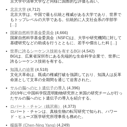
京大学や清華大学など同様に国際的な評価も高い。
北京大学
(4,712)
北京大学は、中国で最も伝統と権威がある大学であり、世界で
もトップレベルの大学である。伝統的に人文社会系の学部学
[…]
国家自然科学基金委員会
(4,666)
国家自然科学基金委員会（NSFC)は、大学や研究機関に対して
基礎研究などの助成を行うとともに、若手や傑出した科 […]
世界に誇るシーケンス技術を有するBGI
(4,542)
BGIは、広東省深圳市にある先端的な生命科学企業で、世界に
誇るシーケンス技術を有する。
知識人の迫害
(4,518)
文化大革命は、既成の権威打破を強調しており、知識人は反革
命派として文革の全期間を通じて迫害された。
サルの脳へのヒト遺伝子の導入
(4,396)
2019年に中国科学院昆明動物研究所と米国の研究チームが行っ
たサルの脳へのヒト遺伝子の導入を紹介する。
ロバート・チャン（銭沢南）
(4,373)
ロバート・チャンは、真核生物の転写研究で知られ、ハワー
ド・ヒューズ医学研究所理事長も務めた。
楊振寧 (Chen-Ning Yang)
(4,249)