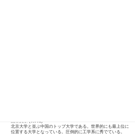
げ、日経アジア賞などを受賞した化学者であ
る。
最も表示数の多いページ
工業・情報化部
(8,545)
工業・情報化部（工业和信息化部、Ministry of Industry and
Information Te […]
北京大学医学部
(7,419)
北京大学医学部は歴史と実績を有し、単科大学として独立して
いた時期もあるが、現在は北京大学の一部である。
復旦大学
(7,183)
復旦大学は、清末の「復旦公学」が起源である。同じ上海市内
にある上海交通大学のライバル校である。
首都医科大学
(6,888)
首都医科大学は、比較的新しく設置された医科大学で、北京市
内では北京大学医学部と北京協和医学院に次ぐ。
清華大学
(6,562)
北京大学と並ぶ中国のトップ大学である。世界的にも最上位に
位置する大学となっている。圧倒的に工学系に秀でている。