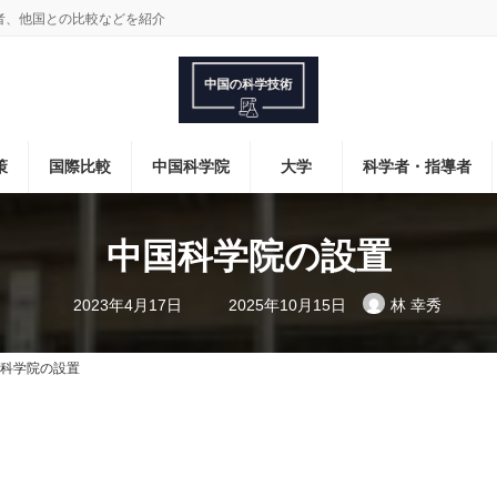
者、他国との比較などを紹介
策
国際比較
中国科学院
大学
科学者・指導者
中国科学院の設置
最
2023年4月17日
2025年10月15日
林 幸秀
終
更
新
日
科学院の設置
時
: