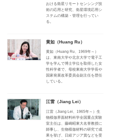
おける衛星リモートセンシング技
術の応用と研究、衛星環境応用シ
ステムの構築・管理を行ってい
る。
黄如（Huang Ru）
黄如（Huang Ru、1969年～）
は、東南大学や北京大学で電子工
学を学んで博士学位を取得した女
性科学者で、母校東南大学学長や
国家発展改革委員会副主任を歴任
している。
江雷（Jiang Lei）
江雷（Jiang Lei、1965年～）生
物模倣界面材料科学全国重点実験
室主任は、藤嶋昭東大名誉教授に
師事し、生物模倣材料の研究で成
果を挙げ、日経アジア賞などを受