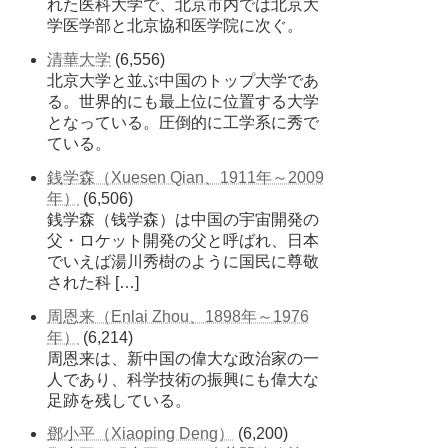
れた医科大学で、北京市内では北京大
学医学部と北京協和医学院に次ぐ。
清華大学
(6,556)
北京大学と並ぶ中国のトップ大学であ
る。世界的にも最上位に位置する大学
となっている。圧倒的に工学系に秀で
ている。
銭学森（Xuesen Qian、1911年～2009
年）
(6,506)
銭学森（钱学森）は中国の宇宙開発の
父・ロケット開発の父と呼ばれ、日本
でいえば湯川秀樹のように国民に尊敬
された科 […]
周恩来（Enlai Zhou、1898年～1976
年）
(6,214)
周恩来は、新中国の偉大な政治家の一
人であり、科学技術の振興にも偉大な
足跡を残している。
鄧小平（Xiaoping Deng）
(6,200)