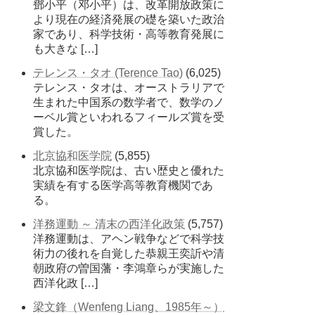
鄧小平（邓小平）は、改革開放政策に
より現在の経済発展の礎を築いた政治
家であり、科学技術・高等教育発展に
も大きな […]
テレンス・タオ (Terence Tao)
(6,025)
テレンス・タオは、オーストラリアで
生まれた中国系の数学者で、数学のノ
ーベル賞といわれるフィールズ賞を受
賞した。
北京協和医学院
(5,855)
北京協和医学院は、古い歴史と優れた
実績を有する医学高等教育機関であ
る。
洋務運動 ～ 清末の西洋化政策
(5,757)
洋務運動は、アヘン戦争などで科学技
術力の後れを自覚した恭親王奕訢や清
朝政府の曽国藩・李鴻章らが実施した
西洋化政 […]
梁文鋒（Wenfeng Liang、1985年～）