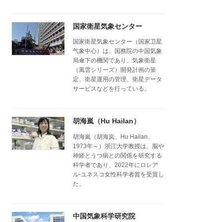
国家衛星気象センター
国家衛星気象センター（国家卫星
气象中心）は、国務院の中国気象
局傘下の機関であり、気象衛星
（風雲シリーズ）開発計画の策
定、衛星運用の管理、衛星データ
サービスなどを行っている。
胡海嵐（Hu Hailan）
胡海嵐（胡海岚、Hu Hailan、
1973年～）浙江大学教授は、脳や
神経とうつ病との関係を研究する
科学者であり、2022年にロレア
ル-ユネスコ女性科学者賞を受賞し
た。
中国気象科学研究院