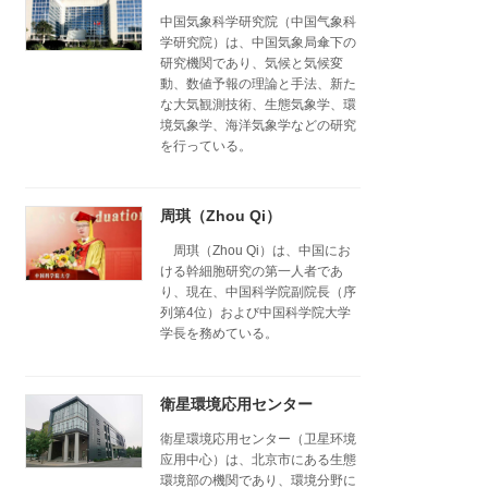
中国気象科学研究院（中国气象科
学研究院）は、中国気象局傘下の
研究機関であり、気候と気候変
動、数値予報の理論と手法、新た
な大気観測技術、生態気象学、環
境気象学、海洋気象学などの研究
を行っている。
周琪（Zhou Qi）
周琪（Zhou Qi）は、中国にお
ける幹細胞研究の第一人者であ
り、現在、中国科学院副院長（序
列第4位）および中国科学院大学
学長を務めている。
衛星環境応用センター
衛星環境応用センター（卫星环境
应用中心）は、北京市にある生態
環境部の機関であり、環境分野に