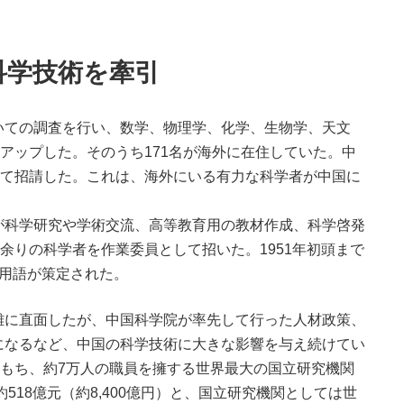
科学技術を牽引
ての調査を行い、数学、物理学、化学、生物学、天文
トアップした。そのうち171名が海外に在住していた。中
して招請した。これは、海外にいる有力な科学者が中国に
科学研究や学術交流、高等教育用の教材作成、科学啓発
余りの科学者を作業委員として招いた。1951年初頭まで
一用語が策定された。
に直面したが、中国科学院が率先して行った人材政策、
になるなど、中国の科学技術に大きな影響を与え続けてい
にもち、約7万人の職員を擁する世界最大の国立研究機関
518億元（約8,400億円）と、国立研究機関としては世