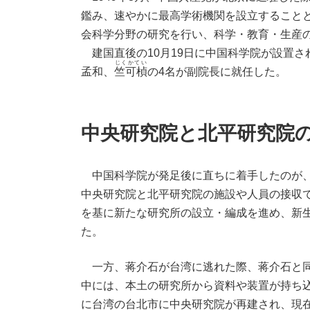
鑑み、速やかに最高学術機関を設立すること
会科学分野の研究を行い、科学・教育・生産
建国直後の10月19日に中国科学院が設置さ
じくかてい
孟和、
竺可楨
の4名が副院長に就任した。
中央研究院と北平研究院
中国科学院が発足後に直ちに着手したのが、
中央研究院と北平研究院の施設や人員の接収
を基に新たな研究所の設立・編成を進め、新
た。
一方、蒋介石が台湾に逃れた際、蒋介石と同
中には、本土の研究所から資料や装置が持ち込
に台湾の台北市に中央研究院が再建され、現