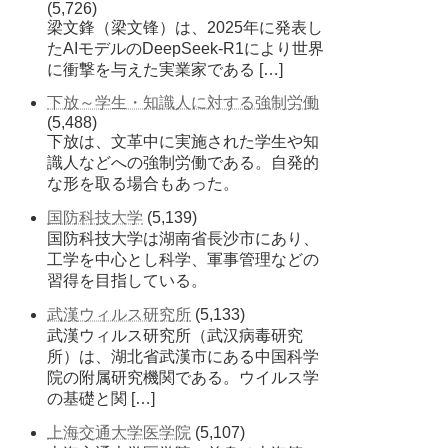
(5,726)
梁文鋒（梁文锋）は、2025年に発表し
たAIモデルのDeepSeek-R1により世界
に衝撃を与えた実業家である […]
下放～学生・知識人に対する強制労働
(5,488)
下放は、文革中に実施された学生や知
識人などへの強制労働である。自発的
な形を取る場合もあった。
国防科技大学
(5,139)
国防科技大学は湖南省長沙市にあり、
工学を中心とし科学、軍事管理などの
習得を目指している。
武漢ウィルス研究所
(5,133)
武漢ウィルス研究所（武汉病毒研究
所）は、湖北省武漢市にある中国科学
院の附属研究機関である。ウイルス学
の基礎と関 […]
上海交通大学医学院
(5,107)