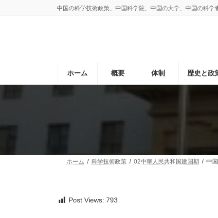
コ
ナ
中国の科学技術政策、中国科学院、中国の大学、中国の科学
ン
ビ
テ
ゲ
ン
ー
ツ
シ
へ
ョ
ス
ン
ホーム
概要
体制
歴史と政
キ
に
ッ
移
プ
動
ホーム
科学技術政策
02中華人民共和国建国期
中国
Post Views:
793