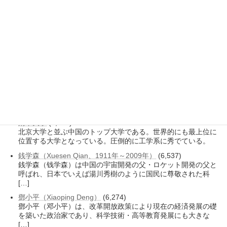
工業・情報化部（工业和信息化部、Ministry of Industry and
Information Te […]
北京大学医学部
(7,437)
北京大学医学部は歴史と実績を有し、単科大学として独立して
いた時期もあるが、現在は北京大学の一部である。
復旦大学
(7,208)
復旦大学は、清末の「復旦公学」が起源である。同じ上海市内
にある上海交通大学のライバル校である。
首都医科大学
(6,915)
首都医科大学は、比較的新しく設置された医科大学で、北京市
内では北京大学医学部と北京協和医学院に次ぐ。
清華大学
(6,574)
北京大学と並ぶ中国のトップ大学である。世界的にも最上位に
位置する大学となっている。圧倒的に工学系に秀でている。
銭学森（Xuesen Qian、1911年～2009年）
(6,537)
銭学森（钱学森）は中国の宇宙開発の父・ロケット開発の父と
呼ばれ、日本でいえば湯川秀樹のように国民に尊敬された科
[…]
鄧小平（Xiaoping Deng）
(6,274)
鄧小平（邓小平）は、改革開放政策により現在の経済発展の礎
を築いた政治家であり、科学技術・高等教育発展にも大きな
[…]