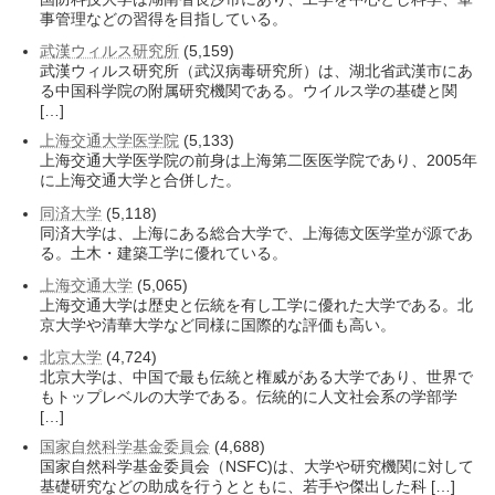
事管理などの習得を目指している。
武漢ウィルス研究所
(5,159)
武漢ウィルス研究所（武汉病毒研究所）は、湖北省武漢市にあ
る中国科学院の附属研究機関である。ウイルス学の基礎と関
[…]
上海交通大学医学院
(5,133)
上海交通大学医学院の前身は上海第二医医学院であり、2005年
に上海交通大学と合併した。
同済大学
(5,118)
同済大学は、上海にある総合大学で、上海徳文医学堂が源であ
る。土木・建築工学に優れている。
上海交通大学
(5,065)
上海交通大学は歴史と伝統を有し工学に優れた大学である。北
京大学や清華大学など同様に国際的な評価も高い。
北京大学
(4,724)
北京大学は、中国で最も伝統と権威がある大学であり、世界で
もトップレベルの大学である。伝統的に人文社会系の学部学
[…]
国家自然科学基金委員会
(4,688)
国家自然科学基金委員会（NSFC)は、大学や研究機関に対して
基礎研究などの助成を行うとともに、若手や傑出した科 […]