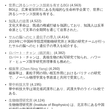
世界に誇るシーケンス技術を有するBGI
(4,563)
BGIは、広東省深圳市にある先端的な生命科学企業で、世界に
誇るシーケンス技術を有する。
知識人の迫害
(4,522)
文化大革命は、既成の権威打破を強調しており、知識人は反革
命派として文革の全期間を通じて迫害された。
サルの脳へのヒト遺伝子の導入
(4,414)
2019年に中国科学院昆明動物研究所と米国の研究チームが行っ
たサルの脳へのヒト遺伝子の導入を紹介する。
ロバート・チャン（銭沢南）
(4,382)
ロバート・チャンは、真核生物の転写研究で知られ、ハワー
ド・ヒューズ医学研究所理事長も務めた。
楊振寧 (Chen-Ning Yang)
(4,260)
楊振寧は、素粒子間の弱い相互作用におけるパリティの研究
で、ノーベル物理学賞を李政道と共同で受賞した。
華中科技大学
(4,195)
華中科技大学は湖北省武漢市にあり、武漢大学のライバル校で
ある。
生物物理研究所
(4,124)
生物物理研究所 (Institute of Biophysics) は、北京市にある中国