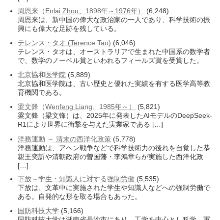
周恩来（Enlai Zhou、1898年～1976年）
(6,248)
周恩来は、新中国の偉大な政治家の一人であり、科学技術の振
興にも偉大な足跡を残している。
テレンス・タオ (Terence Tao)
(6,046)
テレンス・タオは、オーストラリアで生まれた中国系の数学者
で、数学のノーベル賞といわれるフィールズ賞を受賞した。
北京協和医学院
(5,889)
北京協和医学院は、古い歴史と優れた実績を有する医学高等教
育機関である。
梁文鋒（Wenfeng Liang、1985年～）
(5,821)
梁文鋒（梁文锋）は、2025年に発表したAIモデルのDeepSeek-
R1により世界に衝撃を与えた実業家である […]
洋務運動 ～ 清末の西洋化政策
(5,778)
洋務運動は、アヘン戦争などで科学技術力の後れを自覚した恭
親王奕訢や清朝政府の曽国藩・李鴻章らが実施した西洋化政
[…]
下放～学生・知識人に対する強制労働
(5,535)
下放は、文革中に実施された学生や知識人などへの強制労働で
ある。自発的な形を取る場合もあった。
国防科技大学
(5,166)
国防科技大学は湖南省長沙市にあり、工学を中心とし科学、軍